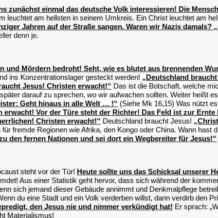
uns zunächst einmal das deutsche Volk interessieren! Die Mensch
turm leuchtet am hellsten in seinem Umkreis. Ein Christ leuchtet am h
echziger Jahren auf der Straße sangen. Waren wir Nazis damals?
„
ller denn je.
n und Mördern bedroht! Seht, wie es blutet aus brennenden Wun
und ins Konzentrationslager gesteckt werden!
„Deutschland braucht 
raucht Jesus! Christen erwacht!“
Das ist die Botschaft, welche mi
später darauf zu sprechen,
wo
wir aufwachen sollten. Weiter heißt e
ster: Geht hinaus in alle Welt … !“
(Siehe Mk 16,15) Was nützt es,
 erwacht! Vor der Türe steht der Richter! Das Feld ist zur Ernte 
errlichen! Christen erwacht!“
Deutschland braucht Jesus!
„Christ
 für fremde Regionen wie Afrika, den Kongo oder China. Wann hast du
zu den fernen Nationen und sei dort ein W
egbereiter für Jesus!“
ocaust steht vor der Tür!
Heute sollte uns das Schicksal unserer He
det! Aus einer Statistik geht hervor, dass sich während der kommen
n sich jemand dieser Gebäude annimmt und Denkmalpflege betreibt. I
nn du eine Stadt und ein Volk verderben willst, dann verdirb den Pr
predigt, den Jesus nie und nimmer verkündigt hat!
Er sprach: „We
ht Materialismus!