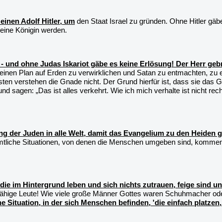
einen Adolf Hitler, um
den Staat Israel zu gründen. Ohne Hitler gä
eine Königin werden.
 und ohne Judas Iskariot gäbe es keine Erlösung! Der Herr geb
Seinen Plan auf Erden zu verwirklichen und Satan zu entmachten, zu 
ten verstehen die Gnade nicht. Der Grund hierfür ist, dass sie das 
sagen: „Das ist alles verkehrt. Wie ich mich verhalte ist nicht rech
g der Juden in alle Welt, damit das Evangelium zu den Heiden g
! Sämtliche Situationen, von denen die Menschen umgeben sind, kom
ie im Hintergrund leben und sich nichts zutrauen, feige sind u
ähige Leute! Wie viele große Männer Gottes waren Schuhmacher oder
he Situation, in der sich Menschen befinden, 'die einfach platzen