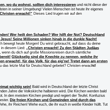
en, wo du wohnst, sollten dich interessieren
und nicht diese der
ellsten in seiner Umgebung! Vielen Menschen ist heute ihr eigenes
Christen erwacht!“
Dieses Lied trugen wir auf den
den! Wer heilt den Schaden? Wer hilft der Not? Deutschland
Jesus! Seine Millionen sinken hinab in die dunkle Nacht!
ch bewegt heute Morgen! Du wirst gebraucht, auf dass du deine
s in diesem Lied:
„Christen erwacht! Zu den Städten Judäas
 wenn du dich auf große Missionsreisen durch sämtliche
bereit!
Glückselig sind die Knechte zu nennen, welche ihr
en erwacht!, für das Volk, für das eig'ne! Tretet dann am ersten
 das letzte Mal für Deutschland gebetet? Christen erwac
ht!
imat wichtig sein!
Bald wird in Deutschland der letzte Christ
den Jahre die Volkskirche halbieren wird. Die Kirchen werden bald
n den meisten Kirchen predigt und regiert der Teufel. Konfuzius
iester.
Die freien Kirchen und Gemeinden sind durch das
he, ihr Reichen! Wehe euch, die ihr euch in weiße Kleider hüllt. Tut