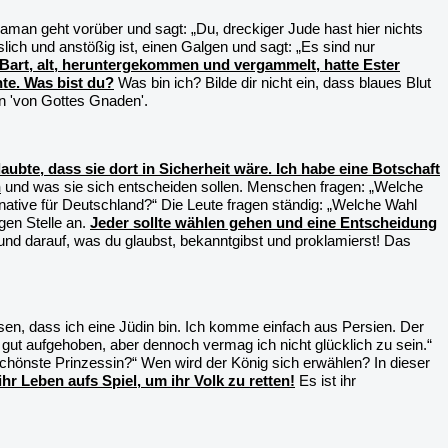
man geht vorüber und sagt: „Du, dreckiger Jude hast hier nichts
slich und anstößig ist, einen Galgen und sagt: „Es sind nur
Bart, alt, heruntergekommen und vergammelt, hatte Ester
te. Was bist du?
Was bin ich? Bilde dir nicht ein, dass blaues Blut
ein 'von Gottes Gnaden'.
laubte, dass sie dort in Sicherheit wäre. Ich habe eine Botschaft
n
und was sie sich entscheiden sollen. Menschen fragen: „Welche
ternative für Deutschland?“ Die Leute fragen ständig: „Welche Wahl
gen Stelle an.
Jeder sollte wählen gehen und eine Entscheidung
 und darauf, was du glaubst, bekanntgibst und proklamierst! Das
ssen, dass ich eine Jüdin bin. Ich komme einfach aus Persien. Der
r gut aufgehoben, aber dennoch vermag ich nicht glücklich zu sein.“
e schönste Prinzessin?“ Wen wird der König sich erwählen? In dieser
r Leben aufs Spiel, um ihr Volk zu retten!
Es ist ihr