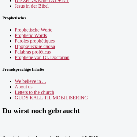
Die Zeit zwischen AT + NT
Jesus in der Bibel
Prophetisches
Prophetische Worte
Prophetic Words
Paroles prophétiques
Пророческие слова
Palabras proféticas
Prophetie von Dr. Doctorian
Fremdsprachige Inhalte
We believe in ...
About us
Letters to the church
GUDS KALL TIL MOBILISERING
Du wirst noch gebraucht