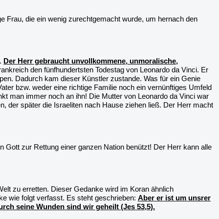
unge Frau, die ein wenig zurechtgemacht wurde, um hernach den
t.
Der Herr gebraucht unvollkommene, unmoralische,
 Frankreich den fünfhundertsten Todestag von Leonardo da Vinci. Er
pen. Dadurch kam dieser Künstler zustande. Was für ein Genie
er bzw. weder eine richtige Familie noch ein vernünftiges Umfeld
enkt man immer noch an ihn! Die Mutter von Leonardo da Vinci war
en, der später die Israeliten nach Hause ziehen ließ. Der Herr macht
n Gott zur Rettung einer ganzen Nation benützt! Der Herr kann alle
elt zu erretten. Dieser Gedanke wird im Koran ähnlich
e wie folgt verfasst. Es steht geschrieben:
Aber er ist um unsrer
urch seine Wunden sind wir geheilt (Jes 53,5).