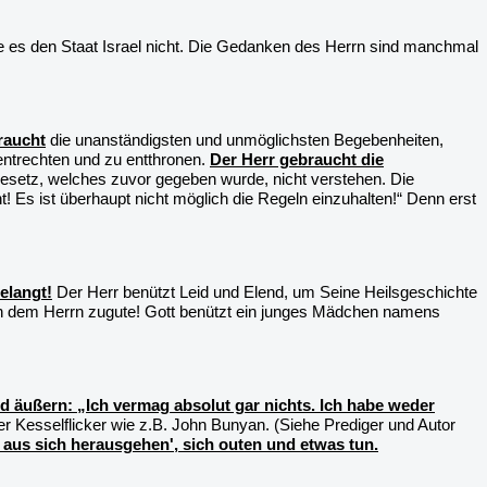
be es den Staat Israel nicht. Die Gedanken des Herrn sind manchmal
raucht
die unanständigsten und unmöglichsten Begebenheiten,
entrechten und zu entthronen.
Der Herr gebraucht die
Gesetz, welches zuvor gegeben wurde, nicht verstehen. Die
t! Es ist überhaupt nicht möglich die Regeln einzuhalten!“ Denn erst
elangt!
Der Herr benützt Leid und Elend, um Seine Heilsgeschichte
men dem Herrn zugute! Gott benützt ein junges Mädchen namens
nd äußern: „Ich vermag absolut gar nichts. Ich habe weder
 Kesselflicker wie z.B. John Bunyan. (Siehe Prediger und Autor
, aus sich herausgehen', sich outen und etwas tun.