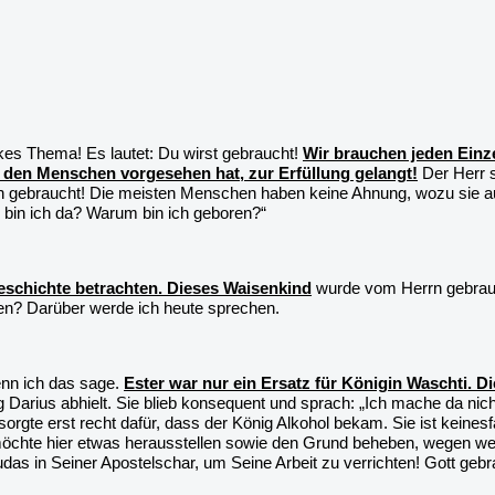
rkes Thema! Es lautet: Du wirst gebraucht!
Wir brauchen jeden Einz
ür den Menschen vorgesehen hat, zur Erfüllung gelangt!
Der Herr s
ch gebraucht! Die meisten Menschen haben keine Ahnung, wozu sie auf
m bin ich da? Warum bin ich geboren?“
geschichte betrachten. Dieses Waisenkind
wurde vom Herrn gebrauc
en? Darüber werde ich heute sprechen.
enn ich das sage.
Ester war nur ein Ersatz für Königin Waschti. Di
 Darius abhielt. Sie blieb konsequent und sprach: „Ich mache da nich
orgte erst recht dafür, dass der König Alkohol bekam. Sie ist keinesfa
möchte hier etwas herausstellen sowie den Grund beheben, wegen 
udas in Seiner Apostelschar, um Seine Arbeit zu verrichten! Gott gebra