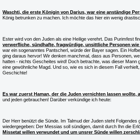
Waschti, die erste Königin von Darius, war eine anständige Pe
König betrunken zu machen. Ich möchte das hier ein wenig drastisc
Ester wird von den Juden als eine Heilige verehrt. Das Purimfest fi
verwerfliche, sündhafte, fragwürdige, unsittliche Personen wie
war ein sogenanntes Pantscherl, würde der Bayer sagen. Ein Hofb
ging daraus hervor! Wir denken manchmal, dass aus Personen, welc
hatten - nichts Gescheites wird! Doch betrachte, was dieser Mann 
eine gewöhnliche Magd. Und so, wie es sich in diesem Fall verhielt,
Geschichte!
Es war
zuerst Haman, der die Juden vernichten lassen wollte,
a
und jeden gebrauchen! Darüber verkündige ich heute:
Der Herr benützt die Sünde. Im Talmud der Juden steht Folgendes g
wiedergegeben: Der Messias soll sündigen, damit durch Ihn die Erlö
Missetat willen verwundet und um unsrer Sünde willen zerschlag