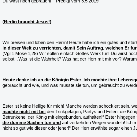
Du wirst noch gebraucht – Predigt vom 5.5.2019
(Berlin braucht Jesus!)
Wir preisen und loben den Herrn! Heute habe ich ein gutes und sta
in dieser Welt zu verrichten, damit Sein Auftrag, welchen Er f
(Vgl.1 Mose 1,28) Wir sollen einfach Gottes Werk tun! Du wirst no
selbst: „Was ist die Wahrheit? Was hat der Herr mit mir vor? Waru
Heute denke ich an die Königin Ester. Ich möchte ihre Lebens
gebraucht und wie, und was musste sie tun, um gebraucht zu werd
Ester ist keine Heilige für mich! Manche werden schockiert sein, w
machte nicht mit bei
den Trinkgelagen, Partys und Feten, die König
Betrunkene, der König mit eingebunden, aufhalten!“ Ester hingegen s
die dumme Sachen tun und
auf verkehrten Wegen wandeln! Ich 
nicht so gut wie dieser oder jener!“ Der Herr erwählte sogar einen J