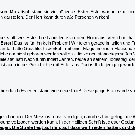
rson. Moralisch
stand sie viel höher als Ester. Ester war nur eine j
h darstellen. Der Herr kann durch
alle
Personen wirken!
ndet statt, weil Ester ihre Landsleute vor dem Holocaust verschont ha
 Ester!
Das ist für Ihn kein Problem! Wir feiern gerade in Italien und
eamter hatte Geschlechtsverkehr mit einer Magd, in einem Heuschup
he gar nicht geboren werden sollten - die keinen standesgemäßen Vat
geleistet hat! Nach fünfhundert Jahren, heute an seinem Todestag, d
 ist auch in der Geschichte mit Ester aus Darius II. derjenige geword
ber
durch Ester entstand eine neue Linie! Diese junge Frau wurde vo
eschrieben: Der Messias muss sündigen, damit es Ihm gelingt, die W
sung vollzogen werden kann. In der Heiligen Schrift ist dieser Gedank
en. Die Strafe liegt auf ihm, auf dass wir Frieden hätten, und d