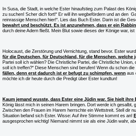
In Susa, die Stadt, in welche Ester hinaufstieg zum Palast des Kö
zu suchen! Scher dich fort!“ Er will ihn wegbefördern und an den
Ga
reinrassige Menschen hier!“. Lies das Buch Ester. Darin ist die Ge
bewahrt und beschützt. Es ist anzunehmen, dass er ein Rabbi
durch deine Adern fließt. Mein Blut sowie dieses der Könige war, ist 
Holocaust, die Zerstörung und Vernichtung, stand bevor. Ester wu
für die Deutschen, für Deutschland, für die Menschen, welche j
Partei soll ich wählen? Die Christliche Partei, die Christliche Unio
soll ich treffen?“ Diese Menschen sind berufen! Wenn du schon die M
fällen, denn erst dadurch ist er befugt zu schimpfen, wenn
aus d
möchte ich dir heute durch die Predigt über Ester kundtun!
Kaum jemand wusste, dass Ester eine Jüdin war. Sie hielt ihre
König lässt mich in seinen Harem bringen. Dort werde ich gesalbt, ge
Zwischen den Frauen im Harem herrschte ein Wettstreit. Stell dir nu
Situation befand sich Ester. Wisse: Auf ihre Stimme kommt es an!
E
ausgesprochen wichtig! Niemand nimmt sie als eine Jüdin wahr, abe