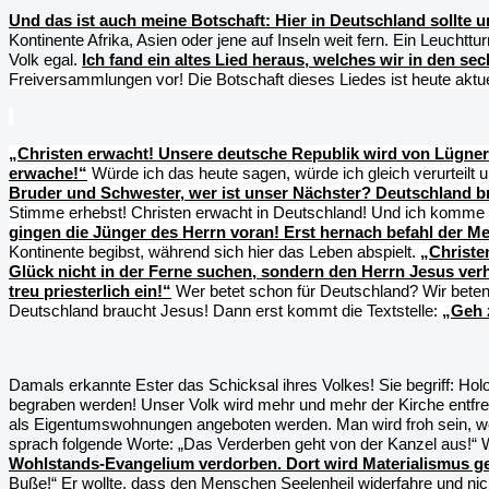
Und das ist auch meine Botschaft: Hier in Deutschland sollte 
Kontinente Afrika, Asien oder jene auf Inseln weit fern. Ein Leucht
Volk egal.
Ich fand ein altes Lied heraus, welches wir in den s
Freiversammlungen vor! Die Botschaft dieses Liedes ist heute aktue
„Christen erwacht! Unsere deutsche Republik wird von Lügner
erwache!“
Würde ich das heute sagen, würde ich gleich verurteilt 
Bruder und Schwester, wer ist unser Nächster? Deutschland b
Stimme erhebst! Christen erwacht in Deutschland! Und ich komme 
gingen die Jünger des Herrn voran! Erst hernach befahl der Mei
Kontinente begibst, während sich hier das Leben abspielt.
„Christen
Glück nicht in der Ferne suchen, sondern den Herrn Jesus verh
treu priesterlich ein!“
Wer betet schon für Deutschland? Wir beten
Deutschland braucht Jesus! Dann erst kommt die Textstelle:
„Geh 
Damals erkannte Ester das Schicksal ihres Volkes! Sie begriff: Hol
begraben werden! Unser Volk wird mehr und mehr der Kirche entfrem
als Eigentumswohnungen angeboten werden. Man wird froh sein, wen
sprach folgende Worte: „Das Verderben geht von der Kanzel aus!“ We
Wohlstands-Evangelium verdorben. Dort wird Materialismus ge
Buße!“ Er wollte, dass den Menschen Seelenheil widerfahre und nic