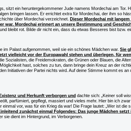
nigs, sitzt ein heruntergekommener Jude namens Mordechai am Tor. Ha
lgen bringen lassen. Er errichtet extra für Mordechai, der ihm so häs
schichte über Mordechai verzeichnet.
Dieser Mordechai mit langem 
ner war. Mordechai erinnert an unsere Bestimmung und Geschich
und bleibt rot. Bilde dir nicht ein, dass du etwas Besseres bist bzw. 
rde im Palast aufgenommen, weil sie ein schönes Mädchen war.
Sie g
etzt vielleicht vor der Europawahl stehen und überlegen, für we
n, die Sozialisten, die Freidemokraten, die Grünen oder Blauen, die Al
öglichkeit hast, solches zu tun, dann bringe dein Kreuz an der richti
en Initiativen der Partei nichts wird. Auf deine Stimme kommt es an
 Existenz und Herkunft verborgen und
dachte sich: „Keiner soll wi
ölt, parfümiert, gepflegt, massiert und vieles mehr. Hier bin ich zwa
r einmal vor, was für ein Krieg da war! Die Frage lautet: „Wer ist di
inleitend zunächst einmal Folgendes: Das junge Mädchen setzt ih
r sie dient im Hintergrund, im Verborgenen.