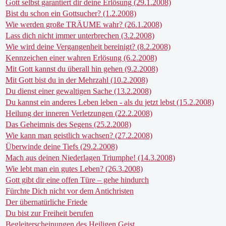
Gott selbst garantiert dir deine Erlösung (29.1.2008)
Bist du schon ein Gottsucher? (1.2.2008)
Wie werden große TRÄUME wahr? (26.1.2008)
Lass dich nicht immer unterbrechen (3.2.2008)
Wie wird deine Vergangenheit bereinigt? (8.2.2008)
Kennzeichen einer wahren Erlösung (6.2.2008)
Mit Gott kannst du überall hin gehen (9.2.2008)
Mit Gott bist du in der Mehrzahl (10.2.2008)
Du dienst einer gewaltigen Sache (13.2.2008)
Du kannst ein anderes Leben leben - als du jetzt lebst (15.2.2008)
Heilung der inneren Verletzungen (22.2.2008)
Das Geheimnis des Segens (25.2.2008)
Wie kann man geistlich wachsen? (27.2.2008)
Überwinde deine Tiefs (29.2.2008)
Mach aus deinen Niederlagen Triumphe! (14.3.2008)
Wie lebt man ein gutes Leben? (26.3.2008)
Gott gibt dir eine offen Türe – gehe hindurch
Fürchte Dich nicht vor dem Antichristen
Der übernatürliche Friede
Du bist zur Freiheit berufen
Begleiterscheinungen des Heiligen Geist