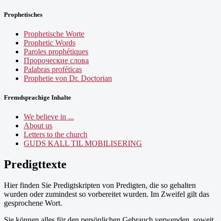
Prophetisches
Prophetische Worte
Prophetic Words
Paroles prophétiques
Пророческие слова
Palabras proféticas
Prophetie von Dr. Doctorian
Fremdsprachige Inhalte
We believe in ...
About us
Letters to the church
GUDS KALL TIL MOBILISERING
Predigttexte
Hier finden Sie Predigtskripten von Predigten, die so gehalten
wurden oder zumindest so vorbereitet wurden. Im Zweifel gilt das
gesprochene Wort.
Sie können alles für den persönlichen Gebrauch verwenden, soweit