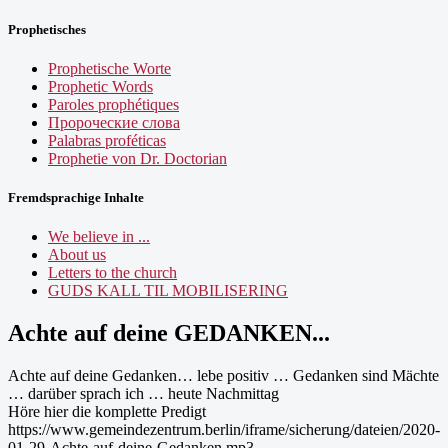
Prophetisches
Prophetische Worte
Prophetic Words
Paroles prophétiques
Пророческие слова
Palabras proféticas
Prophetie von Dr. Doctorian
Fremdsprachige Inhalte
We believe in ...
About us
Letters to the church
GUDS KALL TIL MOBILISERING
Achte auf deine GEDANKEN...
Achte auf deine Gedanken… lebe positiv … Gedanken sind Mächte
… darüber sprach ich … heute Nachmittag
Höre hier die komplette Predigt
https://www.gemeindezentrum.berlin/iframe/sicherung/dateien/2020-
01-29-Achte-auf-deine-Gedanken.mp3