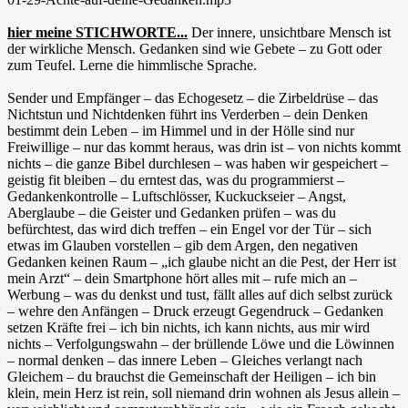
hier meine STICHWORTE...
Der innere, unsichtbare Mensch ist
der wirkliche Mensch. Gedanken sind wie Gebete – zu Gott oder
zum Teufel. Lerne die himmlische Sprache.
Sender und Empfänger – das Echogesetz – die Zirbeldrüse – das
Nichtstun und Nichtdenken führt ins Verderben – dein Denken
bestimmt dein Leben – im Himmel und in der Hölle sind nur
Freiwillige – nur das kommt heraus, was drin ist – von nichts kommt
nichts – die ganze Bibel durchlesen – was haben wir gespeichert –
geistig fit bleiben – du erntest das, was du programmierst –
Gedankenkontrolle – Luftschlösser, Kuckuckseier – Angst,
Aberglaube – die Geister und Gedanken prüfen – was du
befürchtest, das wird dich treffen – ein Engel vor der Tür – sich
etwas im Glauben vorstellen – gib dem Argen, den negativen
Gedanken keinen Raum – „ich glaube nicht an die Pest, der Herr ist
mein Arzt“ – dein Smartphone hört alles mit – rufe mich an –
Werbung – was du denkst und tust, fällt alles auf dich selbst zurück
– wehre den Anfängen – Druck erzeugt Gegendruck – Gedanken
setzen Kräfte frei – ich bin nichts, ich kann nichts, aus mir wird
nichts – Verfolgungswahn – der brüllende Löwe und die Löwinnen
– normal denken – das innere Leben – Gleiches verlangt nach
Gleichem – du brauchst die Gemeinschaft der Heiligen – ich bin
klein, mein Herz ist rein, soll niemand drin wohnen als Jesus allein –