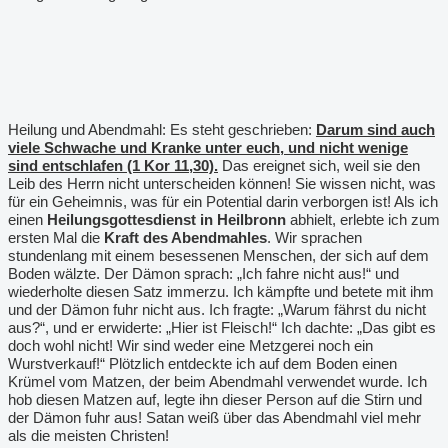
Heilung und Abendmahl: Es steht geschrieben:
Darum sind auch
viele Schwache und Kranke unter euch, und nicht wenige
sind entschlafen (1 Kor 11,30).
Das ereignet sich, weil sie den
Leib des Herrn nicht unterscheiden können! Sie wissen nicht, was
für ein Geheimnis, was für ein Potential darin verborgen ist! Als ich
einen
Heilungsgottesdienst in Heilbronn
abhielt, erlebte ich zum
ersten Mal die
Kraft des Abendmahles
. Wir sprachen
stundenlang mit einem besessenen Menschen, der sich auf dem
Boden wälzte. Der Dämon sprach: „Ich fahre nicht aus!“ und
wiederholte diesen Satz immerzu. Ich kämpfte und betete mit ihm
und der Dämon fuhr nicht aus. Ich fragte: „Warum fährst du nicht
aus?“, und er erwiderte: „Hier ist Fleisch!“ Ich dachte: „Das gibt es
doch wohl nicht! Wir sind weder eine Metzgerei noch ein
Wurstverkauf!“ Plötzlich entdeckte ich auf dem Boden einen
Krümel vom Matzen, der beim Abendmahl verwendet wurde. Ich
hob diesen Matzen auf, legte ihn dieser Person auf die Stirn und
der Dämon fuhr aus! Satan weiß über das Abendmahl viel mehr
als die meisten Christen!