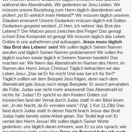
während des Abendmahls. Wir gedenken an Jesu Leiden. Wir
müssen unsere Beziehung zum Herrn täglich überdenken und
prüfen! „Ist Er wirklich mein Heiland?“ Wir müssen täglich unseren
Glauben erneuern! Unsere Gedanken müssen täglich mit Gottes
Gedanken gespeist werden! „O Herr, ich nehme 'das Brot des
Lebens'!“ Der Matzen passt zwischen drei Finger! Das genügt
schon! Eine Kostprobe ist genug! Wir müssen täglich das Leben
Gottes in uns aufnehmen und aufsaugen.
Jesus muss täglich
'das Brot des Lebens' sein!
Wir sollen täglich Seinen Namen
anrufen und täglich Seinen Namen proklamieren! Wir sollen Ihn
täglich suchen sowie täglich in Seinem Namen handeln! Das
machen wir: Wir feiern das Abendmahl im Namen des Herrn; im
Namen des Herrn Jesus Christus! Täglich betrachten wir das
Leben Jesu: „Das tat Er für mich! Und was tue ich für Ihn?“
Täglich sollten wir dem Beispiel Jesu folgen, denn nach dem
Abendmahl gab Jesus noch einige Beispiele: Er wusch jemandem
die Füße. Judas war nicht mehr anwesend! Das Abendmahl ist
nichts für 'Judas'! Er spricht es den Kindern Gottes zu!
Inzwischen fand der Verrat durch Judas statt! In der Bibel lesen
wir: „In der Nacht, da Er verraten ward.“ (Vgl. 1 Kor 11,23b) Das
fand durch Judas statt! In dieser Nacht brach Jesus das Brot!
Judas hatte bereits seine Arbeit getan. Der Teufel legt vor! Er
verriet den Herrn Jesus! Wir sollen täglich Seiner Worte
gedenken, uns täglich daran erinnern, was Er zu uns sprach, wie
geschrieben steht, siehe hier:
Denn ein Beispiel habe ich euch