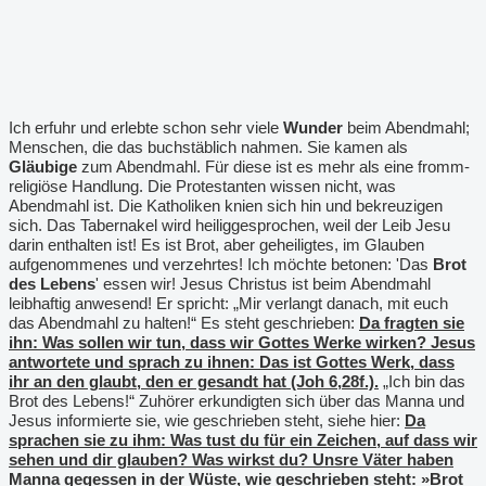
Ich erfuhr und erlebte schon sehr viele
Wunder
beim Abendmahl;
Menschen, die das buchstäblich nahmen. Sie kamen als
Gläubige
zum Abendmahl. Für diese ist es mehr als eine fromm-
religiöse Handlung. Die Protestanten wissen nicht, was
Abendmahl ist. Die Katholiken knien sich hin und bekreuzigen
sich. Das Tabernakel wird heiliggesprochen, weil der Leib Jesu
darin enthalten ist! Es ist Brot, aber geheiligtes, im Glauben
aufgenommenes und verzehrtes! Ich möchte betonen: 'Das
Brot
des Lebens
' essen wir! Jesus Christus ist beim Abendmahl
leibhaftig anwesend! Er spricht: „Mir verlangt danach, mit euch
das Abendmahl zu halten!“ Es steht geschrieben:
Da fragten sie
ihn: Was sollen wir tun, dass wir Gottes Werke wirken? Jesus
antwortete und sprach zu ihnen: Das ist Gottes Werk, dass
ihr an den glaubt, den er gesandt hat (Joh 6,28f.).
„Ich bin das
Brot des Lebens!“ Zuhörer erkundigten sich über das Manna und
Jesus informierte sie, wie geschrieben steht, siehe hier:
Da
sprachen sie zu ihm: Was tust du für ein Zeichen, auf dass wir
sehen und dir glauben? Was wirkst du? Unsre Väter haben
Manna gegessen in der Wüste, wie geschrieben steht: »Brot