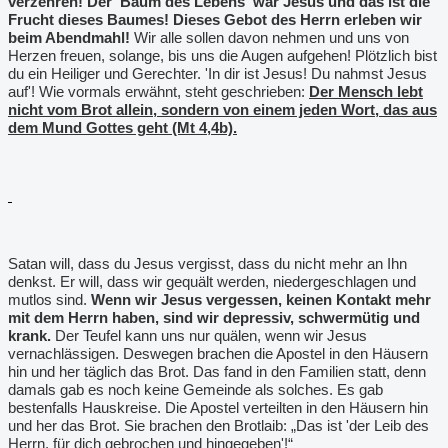
verzehren! Der 'Baum des Lebens' war Jesus und das ist die
Frucht dieses Baumes! Dieses Gebot des Herrn erleben wir
beim Abendmahl!
Wir alle sollen davon nehmen und uns von
Herzen freuen, solange, bis uns die Augen aufgehen! Plötzlich bist
du ein Heiliger und Gerechter. 'In dir ist Jesus! Du nahmst Jesus
auf'! Wie vormals erwähnt, steht geschrieben:
Der Mensch lebt
nicht vom Brot allein, sondern von einem jeden Wort, das aus
dem Mund Gottes geht (Mt 4,4b).
Satan will, dass du Jesus vergisst, dass du nicht mehr an Ihn
denkst. Er will, dass wir gequält werden, niedergeschlagen und
mutlos sind.
Wenn wir Jesus vergessen, keinen Kontakt mehr
mit dem Herrn haben, sind wir depressiv, schwermütig und
krank.
Der Teufel kann uns nur quälen, wenn wir Jesus
vernachlässigen. Deswegen brachen die Apostel in den Häusern
hin und her täglich das Brot. Das fand in den Familien statt, denn
damals gab es noch keine Gemeinde als solches. Es gab
bestenfalls Hauskreise. Die Apostel verteilten in den Häusern hin
und her das Brot. Sie brachen den Brotlaib: „Das ist 'der Leib des
Herrn, für dich gebrochen und hingegeben'!“