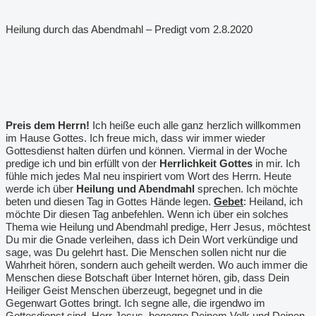
Heilung durch das Abendmahl – Predigt vom 2.8.2020
Preis dem Herrn!
Ich heiße euch alle ganz herzlich willkommen
im Hause Gottes. Ich freue mich, dass wir immer wieder
Gottesdienst halten dürfen und können. Viermal in der Woche
predige ich und bin erfüllt von der
Herrlichkeit Gottes
in mir. Ich
fühle mich jedes Mal neu inspiriert vom Wort des Herrn. Heute
werde ich über
Heilung und Abendmahl
sprechen. Ich möchte
beten und diesen Tag in Gottes Hände legen.
Gebet
: Heiland, ich
möchte Dir diesen Tag anbefehlen. Wenn ich über ein solches
Thema wie Heilung und Abendmahl predige, Herr Jesus, möchtest
Du mir die Gnade verleihen, dass ich Dein Wort verkündige und
sage, was Du gelehrt hast. Die Menschen sollen nicht nur die
Wahrheit hören, sondern auch geheilt werden. Wo auch immer die
Menschen diese Botschaft über Internet hören, gib, dass Dein
Heiliger Geist Menschen überzeugt, begegnet und in die
Gegenwart Gottes bringt. Ich segne alle, die irgendwo im
Gottesdienst sind. Herr Jesus, begegne Deinem Volk und Deinen