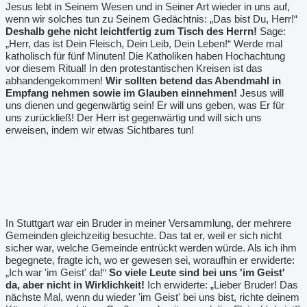
Jesus lebt in Seinem Wesen und in Seiner Art wieder in uns auf,
wenn wir solches tun zu Seinem Gedächtnis: „Das bist Du, Herr!“
Deshalb gehe nicht leichtfertig zum Tisch des Herrn!
Sage:
„Herr, das ist Dein Fleisch, Dein Leib, Dein Leben!“ Werde mal
katholisch für fünf Minuten! Die Katholiken haben Hochachtung
vor diesem Ritual! In den protestantischen Kreisen ist das
abhandengekommen!
Wir sollten betend das Abendmahl in
Empfang nehmen sowie im Glauben einnehmen!
Jesus will
uns dienen und gegenwärtig sein! Er will uns geben, was Er für
uns zurückließ! Der Herr ist gegenwärtig und will sich uns
erweisen, indem wir etwas Sichtbares tun!
In Stuttgart war ein Bruder in meiner Versammlung, der mehrere
Gemeinden gleichzeitig besuchte. Das tat er, weil er sich nicht
sicher war, welche Gemeinde entrückt werden würde. Als ich ihm
begegnete, fragte ich, wo er gewesen sei, woraufhin er erwiderte:
„Ich war 'im Geist' da!“
So viele Leute sind bei uns 'im Geist'
da, aber nicht in Wirklichkeit!
Ich erwiderte: „Lieber Bruder! Das
nächste Mal, wenn du wieder 'im Geist' bei uns bist, richte deinem