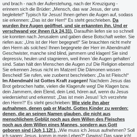
und brach - nach der Auferstehung, nach der Kreuzigung -
erinnern sich die Brüder: „Mensch, das war Jesus, der uns
begleitete!“ Typisch für Jesus! Ihnen gehen die Augen auf, sodass
sie erkennen: „Das ist der Herr!“ Es steht geschrieben.
Da
wurden ihre Augen geöffnet, und sie erkannten ihn. Und er
verschwand vor ihnen (Lk 24,31).
Daraufhin liefen sie so schnell
sie konnten nach Jerusalem und gaben diese Botschaft weiter. Sie
riefen aus: „Uns ist der Herr begegnet!“ Sie brauchten nicht mehr
den Herrn als solches! Ihnen begegnete der Herr im Abendmahl!
Geschwister, manche sind blind, jammern und klagen! Sie sind
depressiv, heulen und stagnieren, weil ihnen 'die Augen gehalten'
sind. Satan hält den Menschen die Augen zu! Die Religion ebenso!
Sie erkennen Jesus nicht im Matzen! Die Dämonen wissen
Bescheid! Sie rufen, wie zuoberst beschrieben: „Da ist Fleisch!“
Im Abendmahl ist Gottes Kraft zugegen!
Nachdem Jesus das
Brot gebrochen hatte, vielen die Klagerufe weg! Die Klagen bzw.
dein Jammern, dein Elend, dein Leid, hören auf, wenn du Jesus
wiedersiehst und erkennst: „Das ist mein Jesus! 'Ich verzehrte
den Herrn'!“ Es steht geschrieben:
Wie viele ihn aber
aufnahmen, denen gab er Macht, Gottes Kinder zu werden:
denen, die an seinen Namen glauben, die nicht aus
menschlichem Geblüt noch aus dem Willen des Fleisches
noch aus dem Willen eines Mannes, sondern aus Gott
geboren sind (Joh 1,12f.).
„Wie muss ich Jesus aufnehmen? Soll
ich sagen: Jesus, komm in mein Leben?“ Gewiss! Das sage ich!