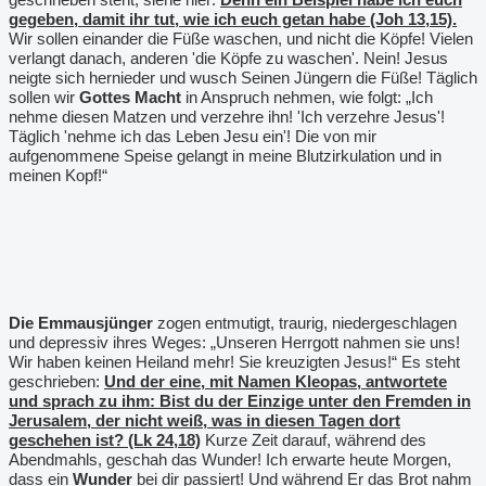
gegeben, damit ihr tut, wie ich euch getan habe (Joh 13,15).
Wir sollen einander die Füße waschen, und nicht die Köpfe! Vielen
verlangt danach, anderen 'die Köpfe zu waschen'. Nein! Jesus
neigte sich hernieder und wusch Seinen Jüngern die Füße! Täglich
sollen wir
Gottes Macht
in Anspruch nehmen, wie folgt: „Ich
nehme diesen Matzen und verzehre ihn! 'Ich verzehre Jesus'!
Täglich 'nehme ich das Leben Jesu ein'! Die von mir
aufgenommene Speise gelangt in meine Blutzirkulation und in
meinen Kopf!“
Die Emmausjünger
zogen entmutigt, traurig, niedergeschlagen
und depressiv ihres Weges: „Unseren Herrgott nahmen sie uns!
Wir haben keinen Heiland mehr! Sie kreuzigten Jesus!“ Es steht
geschrieben:
Und der eine, mit Namen Kleopas, antwortete
und sprach zu ihm: Bist du der Einzige unter den Fremden in
Jerusalem, der nicht weiß, was in diesen Tagen dort
geschehen ist? (Lk 24,18)
Kurze Zeit darauf, während des
Abendmahls, geschah das Wunder! Ich erwarte heute Morgen,
dass ein
Wunder
bei dir passiert! Und während Er das Brot nahm