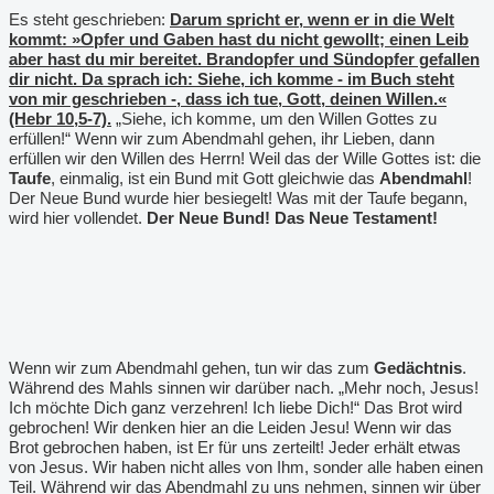
Es steht geschrieben:
Darum spricht er, wenn er in die Welt
kommt: »Opfer und Gaben hast du nicht gewollt; einen Leib
aber hast du mir bereitet. Brandopfer und Sündopfer gefallen
dir nicht. Da sprach ich: Siehe, ich komme - im Buch steht
von mir geschrieben -, dass ich tue, Gott, deinen Willen.«
(Hebr 10,5-7).
„Siehe, ich komme, um den Willen Gottes zu
erfüllen!“ Wenn wir zum Abendmahl gehen, ihr Lieben, dann
erfüllen wir den Willen des Herrn! Weil das der Wille Gottes ist: die
Taufe
, einmalig, ist ein Bund mit Gott gleichwie das
Abendmahl
!
Der Neue Bund wurde hier besiegelt! Was mit der Taufe begann,
wird hier vollendet.
Der Neue Bund! Das Neue Testament!
Wenn wir zum Abendmahl gehen, tun wir das zum
Gedächtnis
.
Während des Mahls sinnen wir darüber nach. „Mehr noch, Jesus!
Ich möchte Dich ganz verzehren! Ich liebe Dich!“ Das Brot wird
gebrochen! Wir denken hier an die Leiden Jesu! Wenn wir das
Brot gebrochen haben, ist Er für uns zerteilt! Jeder erhält etwas
von Jesus. Wir haben nicht alles von Ihm, sonder alle haben einen
Teil. Während wir das Abendmahl zu uns nehmen, sinnen wir über