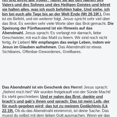
Vaters und des Sohnes und des Heiligen Geistes und lehret
sie halten alles, was ich euch befohlen habe. Und siehe, ich
bin bei euch alle Tage bis an der Welt Ende (Mt 28,19f.).
Das
ist ein Befehl, und ein weiterer folgt. Jesus spricht sehr viel über
das Brot. Es werden sehr viele Worte über das Brot gemacht.
Die
Speisung der Fünftausend ist ein Hinweis auf das
Abendmahl.
Jesus sprach: Es verlangt mir darnach, liebe
Geschwister, mit euch das Mahl zu feiern. Wir sind noch nicht
fertig, ihr Lieben!
Wir empfangen das ewige Leben, indem wir
Jesus im Glauben aufnehmen.
Das Abendmahl ist etwas
Sichtbares, Offenbar-Gewordenes, Greifbares.
Das Abendmahl ist ein Geschenk des Herrn!
Jesus sprach:
„Nehmt mich hin!“ Wir wurden freigekauft von der Sünde Macht!
Es steht geschrieben:
Und er nahm das Brot, dankte und
brach's und gab's ihnen und sprach: Das ist mein Leib, der
für euch gegeben wird; das tut zu meinem Gedächtnis (Lk
22,19).
Ob du das Abendmahl einnimmst, ist deine Sache. Das
musst du selbst mit dem lieben Gott ausmachen. Wenn wir das