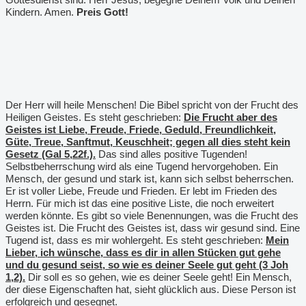
Kindern. Amen.
Preis Gott!
Der Herr will heile Menschen! Die Bibel spricht von der Frucht des
Heiligen Geistes. Es steht geschrieben:
Die Frucht aber des
Geistes ist Liebe, Freude, Friede, Geduld, Freundlichkeit,
Güte, Treue, Sanftmut, Keuschheit; gegen all dies steht kein
Gesetz (Gal 5,22f.).
Das sind alles positive Tugenden!
Selbstbeherrschung wird als eine Tugend hervorgehoben. Ein
Mensch, der gesund und stark ist, kann sich selbst beherrschen.
Er ist voller Liebe, Freude und Frieden. Er lebt im Frieden des
Herrn. Für mich ist das eine positive Liste, die noch erweitert
werden könnte. Es gibt so viele Benennungen, was die Frucht des
Geistes ist. Die Frucht des Geistes ist, dass wir gesund sind. Eine
Tugend ist, dass es mir wohlergeht. Es steht geschrieben:
Mein
Lieber, ich wünsche, dass es dir in allen Stücken gut gehe
und du gesund seist, so wie es deiner Seele gut geht (3 Joh
1,2).
Dir soll es so gehen, wie es deiner Seele geht! Ein Mensch,
der diese Eigenschaften hat, sieht glücklich aus. Diese Person ist
erfolgreich und gesegnet.