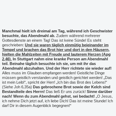
Manchmal hielt ich dreimal am Tag, während ich Geschwister
besuchte, das Abendmahl ab.
Zudem während mehrerer
Gottesdienste an einem Tag! Das ist keine Sünde! Es steht
geschrieben:
Und sie waren täglich einmütig beieinander im
Tempel und brachen das Brot hier und dort in den Häusern,
hielten die Mahlzeiten mit Freude und lauterem Herzen (Apg
2,46).
In Stuttgart nahm eine kranke Person am Abendmahl
teil. Beinahe täglich besuchte ich sie, um mit ihr das
Abendmahl abzuhalten. Und der Herr richtete sie wieder auf!
Alles muss im Glauben empfangen werden! Geistliche Dinge
müssen geistlich verstanden und geistlich gerichtet werden! „Das
ist mein Leib!“, spricht der Herr! „Ich bin das Brot des Lebens!“
(Siehe Joh 6,35a)
Das gebrochene Brot sowie der Kelch sind
Bestandteile des Herrn!
Das ließ Er uns zurück!
Sinne darüber
nach! Wenn du zum Abendmahl gehst, sei bedacht!
„O Jesus,
ich nehme Dich jetzt auf, ich liebe Dich! Das ist meine Stunde! Ich
darf Dir in diesem Augenblick begegnen!“