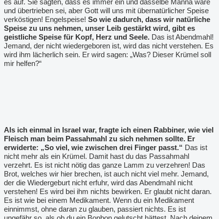
es auf. Sie sagten, dass es immer ein und dasselbe Manna wäre
und übertrieben sei, aber Gott will uns mit übernatürlicher Speise
verköstigen! Engelspeise!
So wie dadurch, dass wir natürliche
Speise zu uns nehmen, unser Leib gestärkt wird, gibt es
geistliche Speise für Kopf, Herz und Seele.
Das ist Abendmahl!
Jemand, der nicht wiedergeboren ist, wird das nicht verstehen. Es
wird ihm lächerlich sein. Er wird sagen: „Was? Dieser Krümel soll
mir helfen?“
Als ich einmal in Israel war, fragte ich einen Rabbiner, wie viel
Fleisch man beim Passahmahl zu sich nehmen sollte. Er
erwiderte: „So viel, wie zwischen drei Finger passt.“
Das ist
nicht mehr als ein Krümel. Damit hast du das Passahmahl
verzehrt. Es ist nicht nötig das ganze Lamm zu verzehren! Das
Brot, welches wir hier brechen, ist auch nicht viel mehr. Jemand,
der die Wiedergeburt nicht erfuhr, wird das Abendmahl nicht
verstehen! Es wird bei ihm nichts bewirken. Er glaubt nicht daran.
Es ist wie bei einem Medikament. Wenn du ein Medikament
einnimmst, ohne daran zu glauben, passiert nichts. Es ist
ungefähr so, als ob du ein Bonbon gelutscht hättest. Nach deinem