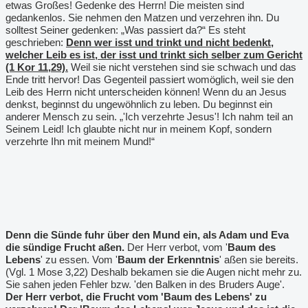
etwas Großes! Gedenke des Herrn! Die meisten sind
gedankenlos. Sie nehmen den Matzen und verzehren ihn. Du
solltest Seiner gedenken: „Was passiert da?“ Es steht
geschrieben:
Denn wer isst und trinkt und nicht bedenkt,
welcher Leib es ist, der isst und trinkt sich selber zum Gericht
(1 Kor 11,29).
Weil sie nicht verstehen sind sie schwach und das
Ende tritt hervor! Das Gegenteil passiert womöglich, weil sie den
Leib des Herrn nicht unterscheiden können! Wenn du an Jesus
denkst, beginnst du ungewöhnlich zu leben. Du beginnst ein
anderer Mensch zu sein. „'Ich verzehrte Jesus'! Ich nahm teil an
Seinem Leid! Ich glaubte nicht nur in meinem Kopf, sondern
verzehrte Ihn mit meinem Mund!“
Denn die Sünde fuhr über den Mund ein, als Adam und Eva
die sündige Frucht aßen.
Der Herr verbot, vom '
Baum des
Lebens
' zu essen. Vom '
Baum der Erkenntnis
' aßen sie bereits.
(Vgl. 1 Mose 3,22) Deshalb bekamen sie die Augen nicht mehr zu.
Sie sahen jeden Fehler bzw. 'den Balken in des Bruders Auge'.
Der Herr verbot, die Frucht vom 'Baum des Lebens' zu