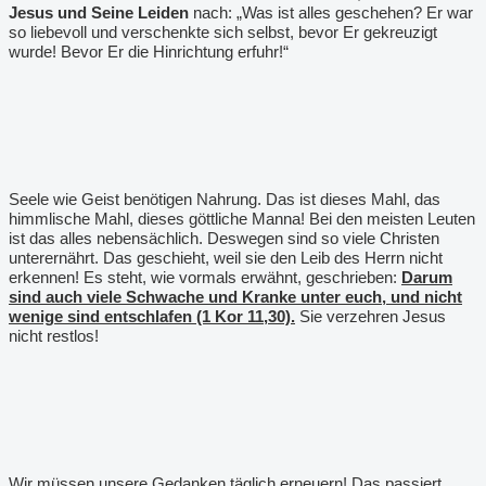
Jesus und Seine Leiden
nach: „Was ist alles geschehen? Er war
so liebevoll und verschenkte sich selbst, bevor Er gekreuzigt
wurde! Bevor Er die Hinrichtung erfuhr!“
Seele wie Geist benötigen Nahrung. Das ist dieses Mahl, das
himmlische Mahl, dieses göttliche Manna! Bei den meisten Leuten
ist das alles nebensächlich. Deswegen sind so viele Christen
unterernährt. Das geschieht, weil sie den Leib des Herrn nicht
erkennen! Es steht, wie vormals erwähnt, geschrieben:
Darum
sind auch viele Schwache und Kranke unter euch, und nicht
wenige sind entschlafen (1 Kor 11,30).
Sie verzehren Jesus
nicht restlos!
Wir müssen unsere Gedanken täglich erneuern! Das passiert