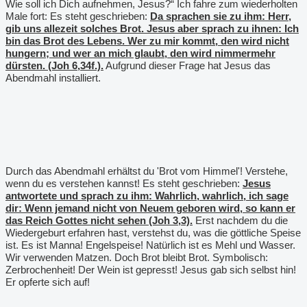
Wie soll ich Dich aufnehmen, Jesus?“ Ich fahre zum wiederholten
Male fort: Es steht geschrieben:
Da sprachen sie zu ihm: Herr,
gib uns allezeit solches Brot. Jesus aber sprach zu ihnen: Ich
bin das Brot des Lebens. Wer zu mir kommt, den wird nicht
hungern; und wer an mich glaubt, den wird nimmermehr
dürsten. (Joh 6,34f.).
Aufgrund dieser Frage hat Jesus das
Abendmahl installiert.
Durch das Abendmahl erhältst du 'Brot vom Himmel'! Verstehe,
wenn du es verstehen kannst! Es steht geschrieben:
Jesus
antwortete und sprach zu ihm: Wahrlich, wahrlich, ich sage
dir: Wenn jemand nicht von Neuem geboren wird, so kann er
das Reich Gottes nicht sehen (Joh 3,3).
Erst nachdem du die
Wiedergeburt erfahren hast, verstehst du, was die göttliche Speise
ist. Es ist Manna! Engelspeise! Natürlich ist es Mehl und Wasser.
Wir verwenden Matzen. Doch Brot bleibt Brot. Symbolisch:
Zerbrochenheit! Der Wein ist gepresst! Jesus gab sich selbst hin!
Er opferte sich auf!