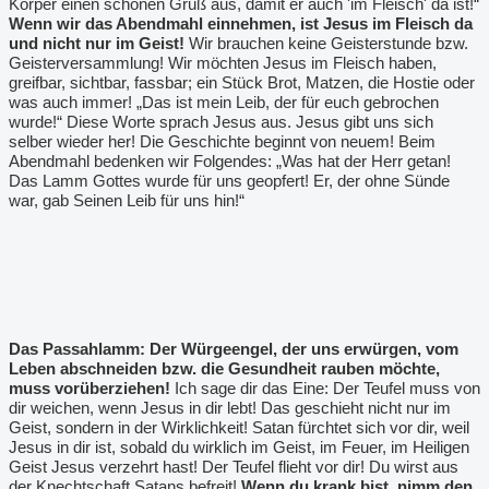
Körper einen schönen Gruß aus, damit er auch 'im Fleisch' da ist!“
Wenn wir das Abendmahl einnehmen, ist Jesus im Fleisch da
und nicht nur im Geist!
Wir brauchen keine Geisterstunde bzw.
Geisterversammlung! Wir möchten Jesus im Fleisch haben,
greifbar, sichtbar, fassbar; ein Stück Brot, Matzen, die Hostie oder
was auch immer! „Das ist mein Leib, der für euch gebrochen
wurde!“ Diese Worte sprach Jesus aus. Jesus gibt uns sich
selber wieder her! Die Geschichte beginnt von neuem! Beim
Abendmahl bedenken wir Folgendes: „Was hat der Herr getan!
Das Lamm Gottes wurde für uns geopfert! Er, der ohne Sünde
war, gab Seinen Leib für uns hin!“
Das Passahlamm: Der Würgeengel, der uns erwürgen, vom
Leben abschneiden bzw. die Gesundheit rauben möchte,
muss vorüberziehen!
Ich sage dir das Eine: Der Teufel muss von
dir weichen, wenn Jesus in dir lebt! Das geschieht nicht nur im
Geist, sondern in der Wirklichkeit! Satan fürchtet sich vor dir, weil
Jesus in dir ist, sobald du wirklich im Geist, im Feuer, im Heiligen
Geist Jesus verzehrt hast! Der Teufel flieht vor dir! Du wirst aus
der Knechtschaft Satans befreit!
Wenn du krank bist, nimm den