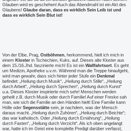
Glauben wird es geschehen! Auch das Abendmahl ist ein Akt des
Glaubens!
Glaube daran, dass es wirklich Sein Leib ist und
dass es wirklich Sein Blut ist!
Von der Elbe, Prag,
Ostböhmen
, herkommend, hielt ich mich in
einem
Kloster
in Tschechien, Kuks, auf. Dieses alte Kloster aus
dem 15./16.Jhd. faszinierte mich! Es ist ein
Wallfahrtsort
. Es geht
um Medizin, Apotheke u.v.m. Während man die Treppe hinaufgeht,
wird man gewahr, dass sich hinter jeder Stufe ein
Denkmal
befindet: „Heilung durch Musik“, „Heilung durch Stille“, „Heilung
durch Arbeit“, „Heilung durch Sprechen“, „Heilung durch Kunst“
u.a. Dieses Kloster inspirierte mich sehr! Menschen werden
geheilt z.B. durch Musik oder durch Familie! Auf einer Freske sah
man, wie sich die Familie an den Händen hielt! Eine Familie kann
Hölle oder
Segensstätte
sein, je nachdem, was der Mensch
daraus macht. „Heilung durch Zuhören“, „Heilung durch Beichte“;
das war katholisch. Oder „Heilung durch Ernährung“, „Heilung
durch Fasten“, „Heilung durch Verzicht“. Als ich oben angelangt
war, hatte ich im Geist eine komplette Predigt darüber verfasst,