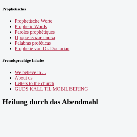
Prophetisches
Prophetische Worte
Prophetic Words
Paroles prophétiques
Пророческие слова
Palabras proféticas
Prophetie von Dr. Doctorian
Fremdsprachige Inhalte
We believe in ...
About us
Letters to the church
GUDS KALL TIL MOBILISERING
Heilung durch das Abendmahl