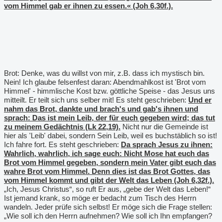
vom Himmel gab er ihnen zu essen.« (Joh 6,30f.).
Brot: Denke, was du willst von mir, z.B. dass ich mystisch bin.
Nein! Ich glaube felsenfest daran: Abendmahlkost ist 'Brot vom
Himmel' - himmlische Kost bzw. göttliche Speise - das Jesus uns
mitteilt. Er teilt sich uns selber mit! Es steht geschrieben:
Und er
nahm das Brot, dankte und brach's und gab's ihnen und
sprach: Das ist mein Leib, der für euch gegeben wird; das tut
zu meinem Gedächtnis (Lk 22,19).
Nicht nur die Gemeinde ist
hier als 'Leib' dabei, sondern Sein Leib, weil es buchstäblich so ist!
Ich fahre fort. Es steht geschrieben:
Da sprach Jesus zu ihnen:
Wahrlich, wahrlich, ich sage euch: Nicht Mose hat euch das
Brot vom Himmel gegeben, sondern mein Vater gibt euch das
wahre Brot vom Himmel. Denn dies ist das Brot Gottes, das
vom Himmel kommt und gibt der Welt das Leben (Joh 6,32f.).
„Ich, Jesus Christus“, so ruft Er aus, „gebe der Welt das Leben!“
Ist jemand krank, so möge er bedacht zum Tisch des Herrn
wandeln. Jeder prüfe sich selbst! Er möge sich die Frage stellen:
„Wie soll ich den Herrn aufnehmen? Wie soll ich Ihn empfangen?