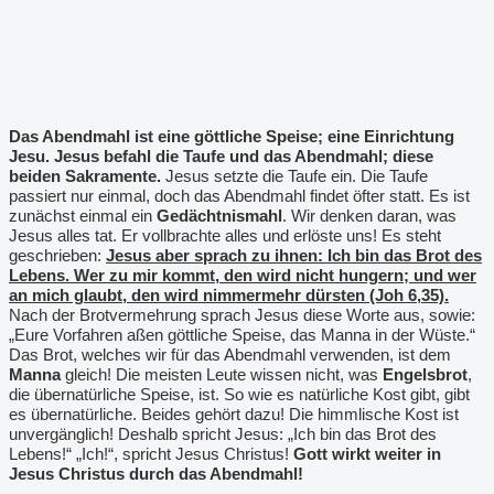
Das Abendmahl ist eine göttliche Speise; eine Einrichtung
Jesu.
Jesus befahl die Taufe und das Abendmahl; diese
beiden Sakramente.
Jesus setzte die Taufe ein. Die Taufe
passiert nur einmal, doch das Abendmahl findet öfter statt. Es ist
zunächst einmal ein
Gedächtnismahl
. Wir denken daran, was
Jesus alles tat. Er vollbrachte alles und erlöste uns! Es steht
geschrieben:
Jesus aber sprach zu ihnen: Ich bin das Brot des
Lebens. Wer zu mir kommt, den wird nicht hungern; und wer
an mich glaubt, den wird nimmermehr dürsten (Joh 6,35).
Nach der Brotvermehrung sprach Jesus diese Worte aus, sowie:
„Eure Vorfahren aßen göttliche Speise, das Manna in der Wüste.“
Das Brot, welches wir für das Abendmahl verwenden, ist dem
Manna
gleich! Die meisten Leute wissen nicht, was
Engelsbrot
,
die übernatürliche Speise, ist. So wie es natürliche Kost gibt, gibt
es übernatürliche. Beides gehört dazu! Die himmlische Kost ist
unvergänglich! Deshalb spricht Jesus: „Ich bin das Brot des
Lebens!“ „Ich!“, spricht Jesus Christus!
Gott wirkt weiter in
Jesus Christus durch das Abendmahl!