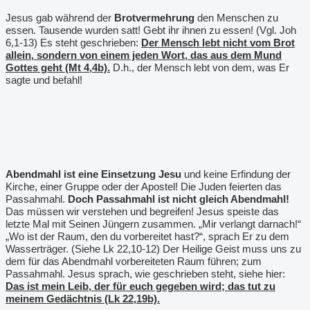
Jesus gab während der
Brotvermehrung
den Menschen zu
essen. Tausende wurden satt! Gebt ihr ihnen zu essen! (Vgl. Joh
6,1-13) Es steht geschrieben:
Der Mensch lebt nicht vom Brot
allein, sondern von einem jeden Wort, das aus dem Mund
Gottes geht (Mt 4,4b).
D.h., der Mensch lebt von dem, was Er
sagte und befahl!
Abendmahl ist eine Einsetzung Jesu
und keine Erfindung der
Kirche, einer Gruppe oder der Apostel! Die Juden feierten das
Passahmahl.
Doch Passahmahl ist nicht gleich Abendmahl!
Das müssen wir verstehen und begreifen! Jesus speiste das
letzte Mal mit Seinen Jüngern zusammen. „Mir verlangt darnach!“
„Wo ist der Raum, den du vorbereitet hast?“, sprach Er zu dem
Wasserträger. (Siehe Lk 22,10-12) Der Heilige Geist muss uns zu
dem für das Abendmahl vorbereiteten Raum führen; zum
Passahmahl. Jesus sprach, wie geschrieben steht, siehe hier:
Das ist mein Leib, der für euch gegeben wird; das tut zu
meinem Gedächtnis (Lk 22,19b).