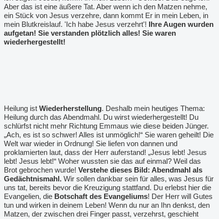
Aber das ist eine äußere Tat. Aber wenn ich den Matzen nehme,
ein Stück von Jesus verzehre, dann kommt Er in mein Leben, in
mein Blutkreislauf. 'Ich habe Jesus verzehrt'!
Ihre Augen wurden
aufgetan! Sie verstanden plötzlich alles! Sie waren
wiederhergestellt!
Heilung ist
Wiederherstellung
. Deshalb mein heutiges Thema:
Heilung durch das Abendmahl. Du wirst wiederhergestellt! Du
schlürfst nicht mehr Richtung Emmaus wie diese beiden Jünger.
„Ach, es ist so schwer! Alles ist unmöglich!“ Sie waren geheilt! Die
Welt war wieder in Ordnung! Sie liefen von dannen und
proklamierten laut, dass der Herr auferstand! „Jesus lebt! Jesus
lebt! Jesus lebt!“ Woher wussten sie das auf einmal? Weil das
Brot gebrochen wurde!
Verstehe dieses Bild: Abendmahl als
Gedächtnismahl.
Wir sollen dankbar sein für alles, was Jesus für
uns tat, bereits bevor die Kreuzigung stattfand. Du erlebst hier die
Evangelien, die
Botschaft des Evangeliums
! Der Herr will Gutes
tun und wirken in deinem Leben! Wenn du nur an Ihn denkst, den
Matzen, der zwischen drei Finger passt, verzehrst, geschieht