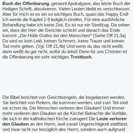
Buch der Offenbarung
, genannt Apokalypse, das letzte Buch der
Heiligen Schrift, absolvieren. Vielen Leuten bleibt es verschlossen.
Aber für mich ist es ein so wichtiges Buch, quasi das Happy End!
Ich werde die Kapitel 1-9 lediglich streifen. Für eine ausführliche
Behandlung habe ich keine Zeit. Es ist nur ein Streifzug. Da sehen
wir, dass der Herr die Gerichte schickt und danach das Ende
kommt:
„Die Hütte Gottes bei den Menschen!“
(Siehe Off 21,3a)
Da wird es kein Leid, keinen Schmerz, keine Trauer und keinen
Tod mehr geben. (Vgl. Off 21,4b) Und wenn du das nicht weißt,
dann weißt du gar nicht, wofür du lebst! Denn für uns Christen ist
die Offenbarung ein sehr wichtiges
Trostbuch
.
Die Bibel berichtet von Gerichtsengeln, die losgelassen werden.
Sie berichtet von Reitern, die kommen werden, und zum Teil sind
sie schon da. Die Menschen verloren den Glauben! Und immer
mehr verlieren den Glauben an die Kirche! Betrachte die Vorfälle,
die sich in der katholischen Kirche zutrugen! Die
Leute verloren
den Glauben
an den Herrn, weil soviel Ungerechtigkeit stattfand,
und zwar nicht nur bezüglich des Herrn, sondern auch aufgrund