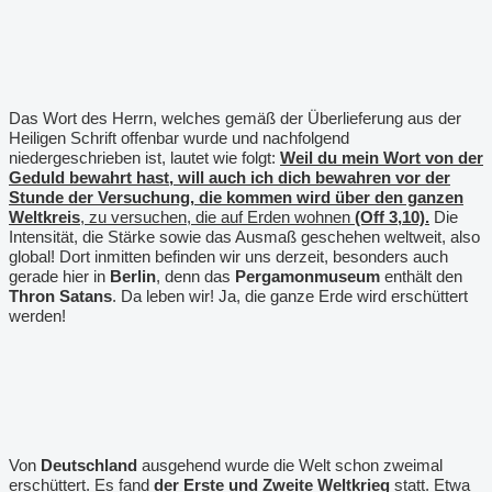
Das Wort des Herrn, welches gemäß der Überlieferung aus der
Heiligen Schrift offenbar wurde und nachfolgend
niedergeschrieben ist, lautet wie folgt:
Weil du mein Wort von der
Geduld bewahrt hast, will auch ich dich bewahren vor der
Stunde der Versuchung, die kommen wird über den ganzen
Weltkreis
, zu versuchen, die auf Erden wohnen
(Off 3,10).
Die
Intensität, die Stärke sowie das Ausmaß geschehen weltweit, also
global! Dort inmitten befinden wir uns derzeit, besonders auch
gerade hier in
Berlin
, denn das
Pergamonmuseum
enthält den
Thron Satans
. Da leben wir! Ja, die ganze Erde wird erschüttert
werden!
Von
Deutschland
ausgehend wurde die Welt schon zweimal
erschüttert. Es fand
der Erste und Zweite Weltkrieg
statt. Etwa