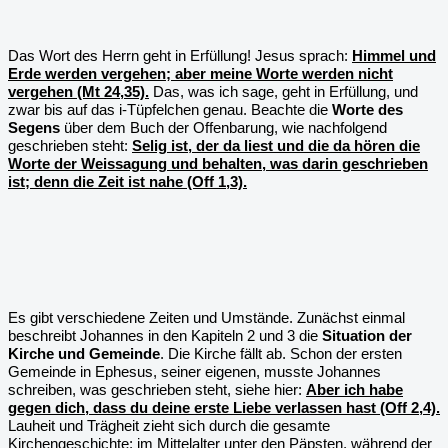
Das Wort des Herrn geht in Erfüllung! Jesus sprach:
Himmel und
Erde werden vergehen; aber meine Worte werden nicht
vergehen (Mt 24,35).
Das, was ich sage, geht in Erfüllung, und
zwar bis auf das i-Tüpfelchen genau. Beachte die
Worte des
Segens
über dem Buch der Offenbarung, wie nachfolgend
geschrieben steht:
Selig ist, der da liest und die da hören die
Worte der Weissagung und behalten, was darin geschrieben
ist; denn die Zeit ist nahe (Off 1,3).
Es gibt verschiedene Zeiten und Umstände. Zunächst einmal
beschreibt Johannes in den Kapiteln 2 und 3 die
Situation der
Kirche und Gemeinde
. Die Kirche fällt ab. Schon der ersten
Gemeinde in Ephesus, seiner eigenen, musste Johannes
schreiben, was geschrieben steht, siehe hier:
Aber ich habe
gegen dich, dass du deine erste Liebe verlassen hast (Off 2,4).
Lauheit und Trägheit zieht sich durch die gesamte
Kirchengeschichte; im Mittelalter unter den Päpsten, während der