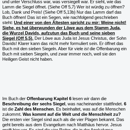
und unter Verschluss war, was versiegelt war. Er sieht, wie das
Lamm die Siegel öffnet. (Siehe Off 5,7) Wer ist würdig zu öffnen?
Lob, Dank und Preis! (Siehe Off 5,13b) Nur das Lamm darf das
Buch öffnen! Das ist ein Segen, wie nachfolgend geschrieben
steht:
Und einer von den Ältesten spricht zu mir: Weine nicht!
Siehe, es hat überwunden der Löwe aus dem Stamm Juda,
die Wurzel Davids, aufzutun das Buch und seine sieben
Siegel (Off 5,5).
Der Löwe aus Juda ist Jesus Christus, der Sohn
Davids! Klarer kann das nicht mehr formuliert sein. Er öffnet das
Buch mit den sieben Siegeln. Aber für viele
ist
die Offenbarung ein
Buch mit sieben Siegeln, und zwar immer noch, weil sie den
Heiligen Geist nicht haben.
Im Buch der
Offenbarung Kapitel 6
lesen wir dann die
Beschreibung der sechs Siegel
, was nacheinander stattfindet.
6
ist die
Zahl des Menschen
. Es beinhaltet, was auf die Menschen
zukommt.
Was kommt auf die Welt und die Menschheit zu?
Die ersten vier Siegel sind auch als die vier Plagen bekannt. Das
geht bereits aus dem Evangelium nach Matthäus hervor. Jesus
greift hier vor. Es sind die vier Reiter, die in der Apokalypse