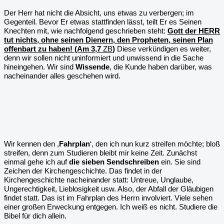
Der Herr hat nicht die Absicht, uns etwas zu verbergen; im
Gegenteil. Bevor Er etwas stattfinden lässt, teilt Er es Seinen
Knechten mit, wie nachfolgend geschrieben steht:
Gott der HERR
tut nichts, ohne seinen Dienern, den Propheten, seinen Plan
offenbart zu haben! (Am 3,7
ZB
)
Diese verkündigen es weiter,
denn wir sollen nicht uninformiert und unwissend in die Sache
hineingehen. Wir sind
Wissende
, die Kunde haben darüber, was
nacheinander alles geschehen wird.
Wir kennen den ,
Fahrplan
‘, den ich nun kurz streifen möchte; bloß
streifen, denn zum Studieren bleibt mir keine Zeit. Zunächst
einmal gehe ich auf
die sieben Sendschreiben
ein. Sie sind
Zeichen der Kirchengeschichte. Das findet in der
Kirchengeschichte nacheinander statt: Untreue, Unglaube,
Ungerechtigkeit, Lieblosigkeit usw. Also, der Abfall der Gläubigen
findet statt. Das ist im Fahrplan des Herrn involviert. Viele sehen
einer großen Erweckung entgegen. Ich weiß es nicht. Studiere die
Bibel für dich allein.