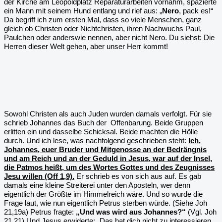
der Kirche am Leopoldplatz Reparaturarbeiten vornahm, spazierte
ein Mann mit seinem Hund entlang und rief aus: „
Nero
, pack es!“
Da begriff ich zum ersten Mal, dass so viele Menschen, ganz
gleich ob Christen oder Nichtchristen, ihren Nachwuchs Paul,
Paulchen oder anderswie nennen, aber nicht Nero. Du siehst: Die
Herren dieser Welt gehen, aber unser Herr kommt!
Sowohl Christen als auch Juden wurden damals verfolgt. Für sie
schrieb Johannes das Buch der
Offenbarung. Beide Gruppen
erlitten ein und dasselbe Schicksal. Beide machten die Hölle
durch. Und ich lese, was nachfolgend geschrieben steht:
Ich,
Johannes, euer Bruder und Mitgenosse an der Bedrängnis
und am Reich und an der Geduld in Jesus, war auf der Insel,
die Patmos heißt, um des Wortes Gottes und des Zeugnisses
Jesu willen (Off 1,9).
Er schrieb es von sich aus auf. Es gab
damals eine kleine Streiterei unter den Aposteln, wer denn
eigentlich der Größte im Himmelreich wäre. Und so wurde die
Frage laut, wie nun eigentlich Petrus sterben würde. (Siehe Joh
21,19a) Petrus fragte:
„Und was wird aus Johannes?“
(Vgl. Joh
21,21) Und Jesus erwiderte: „Das hat dich nicht zu interessieren.