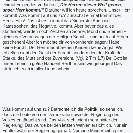
einmal Folgendes verlauten:
„Die Herren dieser Welt gehen,
unser Herr kommt!“
Darüber will ich heute sprechen. Unser Herr
kommt! Was kommt auf uns zu? Zunächst einmal kommt der
Herr Jesus! Das ist erst einmal das Sicherste! Auch die
Katastrophen, das Negative, kommt. Aber bevor das alles
stattfindet, werden noch Zeichen an Sonne, Mond und Sternen –
gleich der Voraussagen der Heiligen Schrift – und auch auf Erden
geschehen! Aber ich möchte dir von vornherein sagen: Habe
keine Furcht! Der Herr macht Seinen Kindern keine Angst. Wir
erhielten nicht den Geist der Furcht, sondern den der Kraft, der
Stärke, des Muts und der Zuversicht. (Vgl. 2 Tim 1,7) Bei Gott ist
unser Leben in
guten
Händen! Bei Ihm sind wir geborgen! Das
stelle ich euch in aller Liebe anheim.
Was kommt auf uns zu? Betrachte ich die
Politik
, so sehe ich,
dass die Leute von der Demokratie sowie der Regierung des
Volkes enttäuscht sind. Das Volk steht nicht mehr hinter der
Regierung! Das wurde bei den letzten Wahlen ersichtlich. Nur ein
Fünftel wählt der Regierung gemäß. Nur eine Minderheit regiert