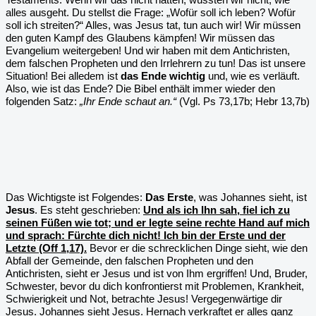
alles ausgeht. Du stellst die Frage: „Wofür soll ich leben? Wofür
soll ich streiten?“ Alles, was Jesus tat, tun auch wir! Wir müssen
den guten Kampf des Glaubens kämpfen! Wir müssen das
Evangelium weitergeben! Und wir haben mit dem Antichristen,
dem falschen Propheten und den Irrlehrern zu tun! Das ist unsere
Situation! Bei alledem ist
das Ende wichtig
und, wie es verläuft.
Also, wie ist das Ende? Die Bibel enthält immer wieder den
folgenden Satz:
„Ihr Ende schaut an.“
(Vgl. Ps 73,17b; Hebr 13,7b)
Das Wichtigste ist Folgendes:
Das Erste
, was Johannes sieht, ist
Jesus
. Es steht geschrieben:
Und als ich Ihn sah, fiel ich zu
seinen Füßen wie tot; und er legte seine rechte Hand auf mich
und sprach: Fürchte dich nicht! Ich bin der Erste und der
Letzte (Off 1,17).
Bevor er die schrecklichen Dinge sieht, wie den
Abfall der Gemeinde, den falschen Propheten und den
Antichristen, sieht er Jesus und ist von Ihm ergriffen! Und, Bruder,
Schwester, bevor du dich konfrontierst mit Problemen, Krankheit,
Schwierigkeit und Not, betrachte Jesus! Vergegenwärtige dir
Jesus. Johannes sieht Jesus. Hernach verkraftet er alles ganz