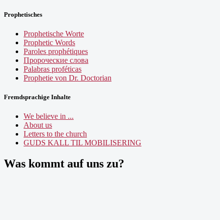
Prophetisches
Prophetische Worte
Prophetic Words
Paroles prophétiques
Пророческие слова
Palabras proféticas
Prophetie von Dr. Doctorian
Fremdsprachige Inhalte
We believe in ...
About us
Letters to the church
GUDS KALL TIL MOBILISERING
Was kommt auf uns zu?