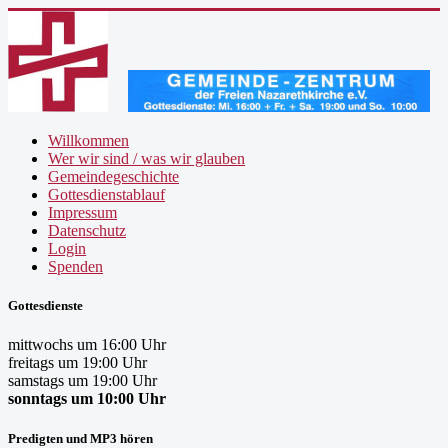
Willkommen
Wer wir sind / was wir glauben
Gemeindegeschichte
Gottesdienstablauf
Impressum
Datenschutz
Login
Spenden
Gottesdienste
mittwochs um 16:00 Uhr
freitags um 19:00 Uhr
samstags um 19:00 Uhr
sonntags um 10:00 Uhr
Predigten und MP3 hören