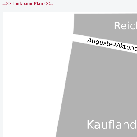
-->> Link zum Plan <<--