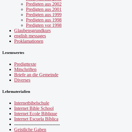
Predigten aus 2002
Predigten aus 2001
Predigten aus 1999
Predigten aus 1998
Predigten vor 1998
Glaubensgrundkurs
english messages
Proklamationen
Lesenswertes
Predigttexte
Mitschriften
Briefe an die Gemeinde
Diverses
Lehrmaterialien
Internetbibelschule
Internet Bible School
Internet Ecole Biblique
Internet Escuela Bíblica
-------------------------------
Geistliche Gaben