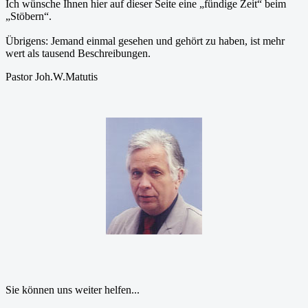
Ich wünsche Ihnen hier auf dieser Seite eine „fündige Zeit“ beim
„Stöbern“.
Übrigens: Jemand einmal gesehen und gehört zu haben, ist mehr
wert als tausend Beschreibungen.
Pastor Joh.W.Matutis
Sie können uns weiter helfen...