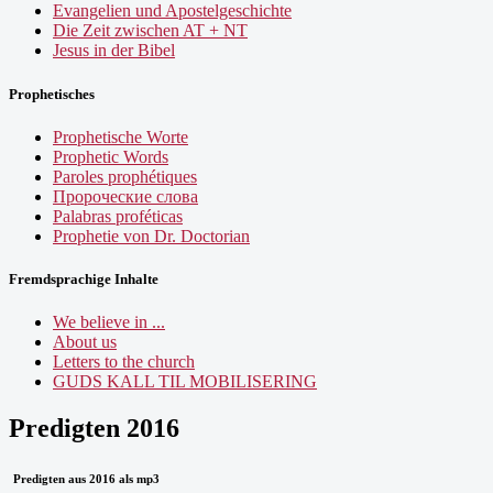
Evangelien und Apostelgeschichte
Die Zeit zwischen AT + NT
Jesus in der Bibel
Prophetisches
Prophetische Worte
Prophetic Words
Paroles prophétiques
Пророческие слова
Palabras proféticas
Prophetie von Dr. Doctorian
Fremdsprachige Inhalte
We believe in ...
About us
Letters to the church
GUDS KALL TIL MOBILISERING
Predigten 2016